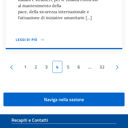
al mantenimento della
pace, della sicurezza internazionale e
l’attuazione di iniziative umanitarie […]
LEGGI DI PIÙ
Paginazione
Pagina precedente
1
2
3
4
5
6
…
32
Pagina successiva
Naviga nella sezione
Sezione footer
Recapiti e Contatti