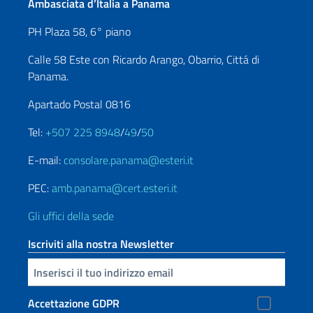
Ambasciata d’Italia a Panama
PH Plaza 58, 6° piano
Calle 58 Este con Ricardo Arango, Obarrio, Cittá di
Panama.
Apartado Postal 0816
Tel:
+507 225 8948
/
49
/
50
E-mail:
consolare.panama@esteri.it
PEC:
amb.panama@cert.esteri.it
Gli uffici della sede
Iscriviti alla nostra Newsletter
Inserisci la tua email
Accettazione GDPR