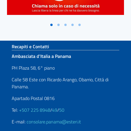
Sezione footer
Recapiti e Contatti
Ambasciata d’Italia a Panama
PH Plaza 58, 6° piano
Calle 58 Este con Ricardo Arango, Obarrio, Cittá di
Panama.
Apartado Postal 0816
Tel:
+507 225 8948
/
49
/
50
E-mail:
consolare.panama@esteri.it