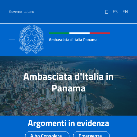
Salta al contenuto
IT
ES
EN
Governo Italiano
Intestazione sito, social e menù
Ambasciata d'Italia Panama
Sito ufficiale Ambasciata d'Italia a Panama
Ambasciata d'Italia in
Panama
Argomenti in evidenza
Albo Consolare
Emergenze