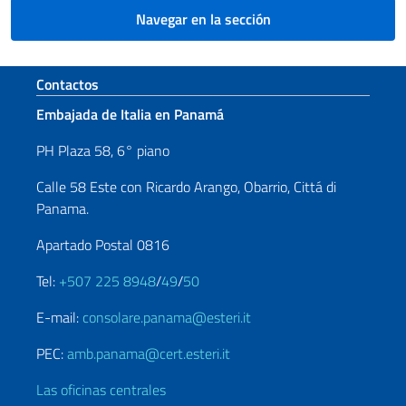
Navegar en la sección
Sezione footer
Contactos
Embajada de Italia en Panamá
PH Plaza 58, 6° piano
Calle 58 Este con Ricardo Arango, Obarrio, Cittá di
Panama.
Apartado Postal 0816
Tel:
+507 225 8948
/
49
/
50
E-mail:
consolare.panama@esteri.it
PEC:
amb.panama@cert.esteri.it
Las oficinas centrales