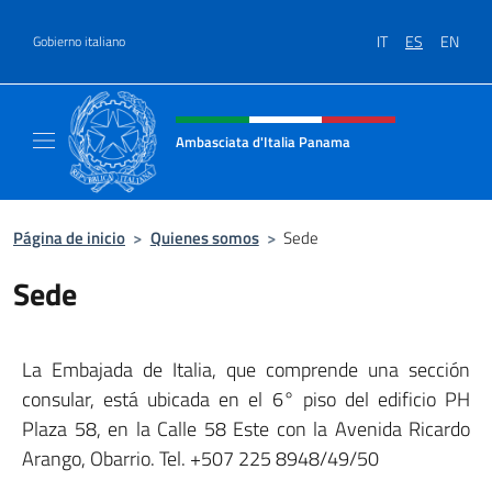
Saltar al contenido
IT
ES
EN
Gobierno italiano
Encabezado del sitio web, redes
Ambasciata d'Italia Panama
Sito ufficiale Ambasciata d'Italia a Panama
Página de inicio
>
Quienes somos
>
Sede
Sede
La Embajada de Italia, que comprende una sección
consular, está ubicada en el 6° piso del edificio PH
Plaza 58, en la Calle 58 Este con la Avenida Ricardo
Arango, Obarrio. Tel. +507 225 8948/49/50