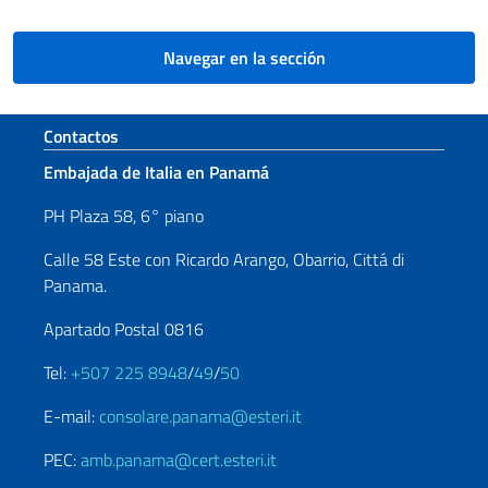
Navegar en la sección
Sezione footer
Contactos
Embajada de Italia en Panamá
PH Plaza 58, 6° piano
Calle 58 Este con Ricardo Arango, Obarrio, Cittá di
Panama.
Apartado Postal 0816
Tel:
+507 225 8948
/
49
/
50
E-mail:
consolare.panama@esteri.it
PEC:
amb.panama@cert.esteri.it