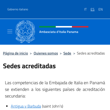
Saltar al contenido
IT
ES
EN
Gobierno italiano
Encabezado del sitio web, redes
Ambasciata d'Italia Panama
Sito ufficiale Ambasciata d'Italia a Panama
Página de inicio
>
Quienes somos
>
Sede
>
Sedes acreditadas
Sedes acreditadas
Las competencias de la Embajada de Italia en Panamá
se extienden a los siguientes países de acreditación
secundaria:
Antigua y Barbuda
(saint John’s)