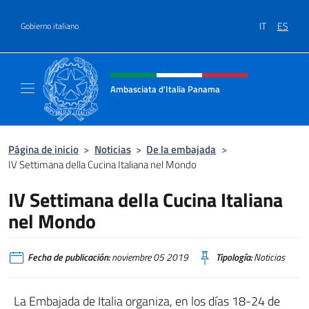
Saltar al contenido
IT
ES
Gobierno italiano
Encabezado del sitio web, redes
Ambasciata d'Italia Panama
Sito ufficiale Ambasciata d'Italia a Panama
Página de inicio
>
Noticias
>
De la embajada
>
IV Settimana della Cucina Italiana nel Mondo
IV Settimana della Cucina Italiana
nel Mondo
Fecha de publicación:
noviembre 05 2019
Tipología:
Noticias
La Embajada de Italia organiza, en los días 18-24 de