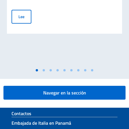
Jornada del Sacrificio del Trabajo Italiano en el Mundo – 70.º 
Lee
Navegar en la sección
Sezione footer
Contactos
Embajada de Italia en Panamá