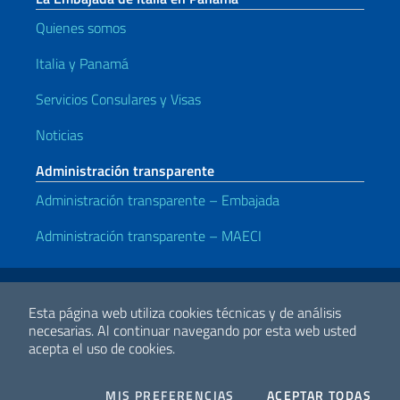
Quienes somos
Italia y Panamá
Servicios Consulares y Visas
Noticias
Administración transparente
Administración transparente – Embajada
Administración transparente – MAECI
Enlaces útiles
Note legali
Privacy e cookie policy
Dichiarazione di accessibilità
Esta página web utiliza cookies técnicas y de análisis
necesarias.
Al continuar navegando por esta web usted
acepta el uso de cookies.
2026 Derechos de Autor Ministerio de Relaciones Exteriores y
Cooperación Internacional
COOKIES
I CO
MIS PREFERENCIAS
ACEPTAR TODAS