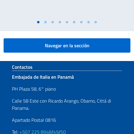
Navegar en la sección
Sezione footer
Contactos
Embajada de Italia en Panamá
PH Plaza 58, 6° piano
Calle 58 Este con Ricardo Arango, Obarrio, Cittá di
Panama.
Apartado Postal 0816
Tel:
+507 225 8948
/
49
/
50