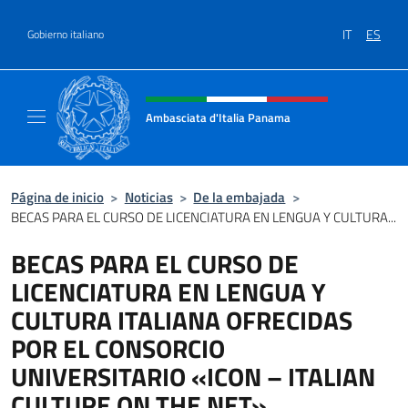
Saltar al contenido
IT
ES
Gobierno italiano
Encabezado del sitio web, redes
Ambasciata d'Italia Panama
Sito ufficiale Ambasciata d'Italia a Panama
Página de inicio
>
Noticias
>
De la embajada
>
BECAS PARA EL CURSO DE LICENCIATURA EN LENGUA Y CULTURA...
BECAS PARA EL CURSO DE
LICENCIATURA EN LENGUA Y
CULTURA ITALIANA OFRECIDAS
POR EL CONSORCIO
UNIVERSITARIO «ICON – ITALIAN
CULTURE ON THE NET»