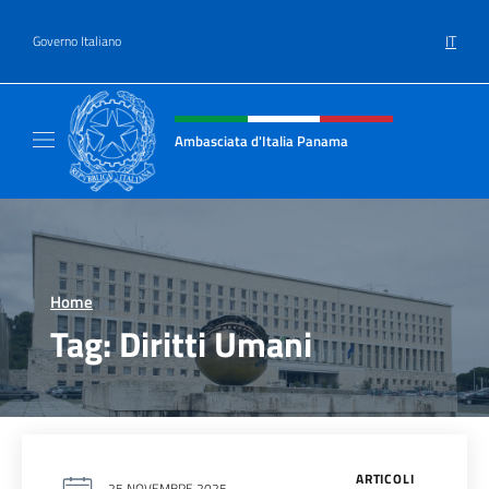
Salta al contenuto
IT
Governo Italiano
Intestazione sito, social e menù
Ambasciata d'Italia Panama
Sito ufficiale Ambasciata d'Italia a Panama
Home
>
Tag:
Diritti Umani
ARTICOLI
25 NOVEMBRE 2025