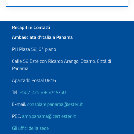
Paginazione
Sezione footer
Recapiti e Contatti
Ambasciata d’Italia a Panama
PH Plaza 58, 6° piano
Calle 58 Este con Ricardo Arango, Obarrio, Cittá di
Panama.
Apartado Postal 0816
Tel:
+507 225 8948
/
49
/
50
E-mail:
consolare.panama@esteri.it
PEC:
amb.panama@cert.esteri.it
Gli uffici della sede