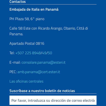
Sezione footer
Contactos
Embajada de Italia en Panamá
PH Plaza 58, 6° piano
Calle 58 Este con Ricardo Arango, Obarrio, Cittá di
Panama.
Apartado Postal 0816
Tel:
+507 225 8948
/
49
/
50
E-mail:
consolare.panama@esteri.it
PEC:
amb.panama@cert.esteri.it
Las oficinas centrales
Suscríbase a nuestro boletín de noticias
Inserta tu correo electronico