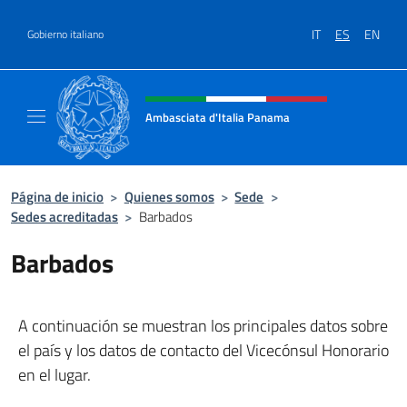
Saltar al contenido
IT
ES
EN
Gobierno italiano
Encabezado del sitio web, redes
Ambasciata d'Italia Panama
Sito ufficiale Ambasciata d'Italia a Panama
Página de inicio
>
Quienes somos
>
Sede
>
Sedes acreditadas
>
Barbados
Barbados
A continuación se muestran los principales datos sobre
el país y los datos de contacto del Vicecónsul Honorario
en el lugar.