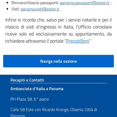
Rinnovo/rilascio passaporti:
panama.passaporti@esteri.it
;
Visti:
panama.visti@esteri.it
.
Infine si ricorda che, salvo per i servizi notarile e per il
rilascio di visti d’ingresso in Italia, l’Ufficio consolare
riceve solo ed esclusivamente su appuntamento, da
richiedere attraverso il portale “
Prenot@mi
“
Naviga nella sezione
Sezione footer
Recapiti e Contatti
Ambasciata d’Italia a Panama
PH Plaza 58, 6° piano
Calle 58 Este con Ricardo Arango, Obarrio, Cittá di
Panama.