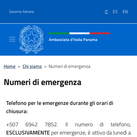
Salta al contenuto
IT
ES
EN
Governo Italiano
Intestazione sito, social e menù
Ambasciata d'Italia Panama
Sito ufficiale Ambasciata d'Italia a Panama
Home
>
Chi siamo
>
Numeri di emergenza
Numeri di emergenza
Telefono per le emergenze durante gli orari di
chiusura:
+507 6942 7852. Il numero di telefono,
ESCLUSIVAMENTE
per emergenze, è attivo da lunedì a