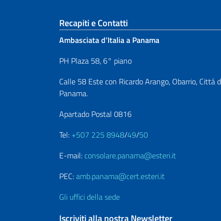
Sezione footer
Recapiti e Contatti
Ambasciata d’Italia a Panama
PH Plaza 58, 6° piano
Calle 58 Este con Ricardo Arango, Obarrio, Cittá d
Panama.
Apartado Postal 0816
Tel:
+507 225 8948
/
49
/
50
E-mail:
consolare.panama@esteri.it
PEC:
amb.panama@cert.esteri.it
Gli uffici della sede
Iscriviti alla nostra Newsletter