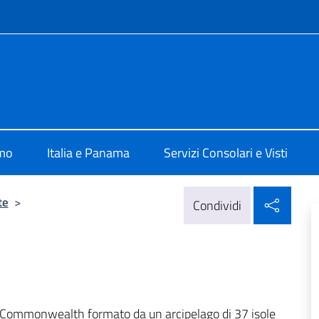
e menù
a Panama
amo
Italia e Panama
Servizi Consolari e Visti
Condi
te
>
Condividi
 Commonwealth formato da un arcipelago di 37 isole