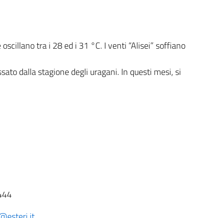
cillano tra i 28 ed i 31 °C. I venti “Alisei” soffiano
ato dalla stagione degli uragani. In questi mesi, si
444
@esteri.it