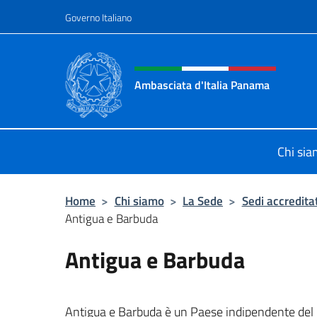
Salta al contenuto
Governo Italiano
Intestazione sito, social 
Ambasciata d'Italia Panama
Sito ufficiale Ambasciata d'Italia 
Chi si
Home
>
Chi siamo
>
La Sede
>
Sedi accredita
Antigua e Barbuda
Antigua e Barbuda
Antigua e Barbuda è un Paese indipendente del