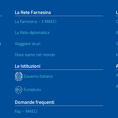
La Rete Farnesina
L
La Farnesina – il MAECI
C
La Rete diplomatica
I
i
Viaggiare sicuri
S
Dove siamo nel mondo
N
Le Istituzioni
A
Governo Italiano
A
Europa.eu
Domande frequenti
Faq – MAECI