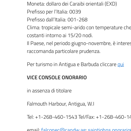
Moneta: dollaro dei Caraibi orientali (EXD)
Prefisso per l’Italia: 0039
Prefisso dall’Italia: 001-268
Clima: tropicale semi-arido con temperature che os
costanti intorno ai 15/20 nodi.
Il Paese, nel periodo giugno-novembre, è interess
raccomanda particolare prudenza.
Per turismo in Antigua e Barbuda cliccare
qui
VICE CONSOLE ONORARIO
in assenza di titolare
Falmouth Harbour, Antigua, W.I
Tel: +1-268-460-1543 Tel/Fax: +1-268-460-1
email:
falconec@candw.ag
;
saintjohns.onorario