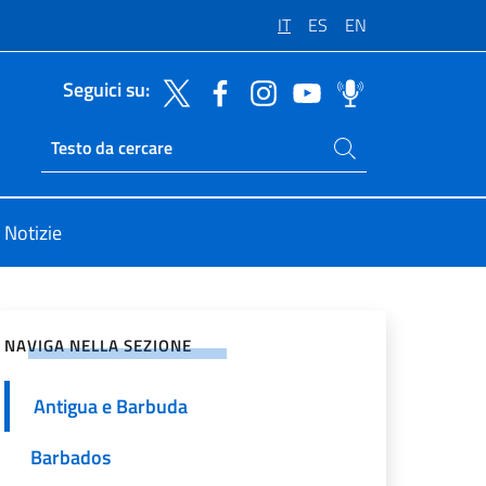
IT
ES
EN
Seguici su:
Cerca nel sito
Ricerca sito live
Notizie
vidi sui Social Network
NAVIGA NELLA SEZIONE
Antigua e Barbuda
Barbados