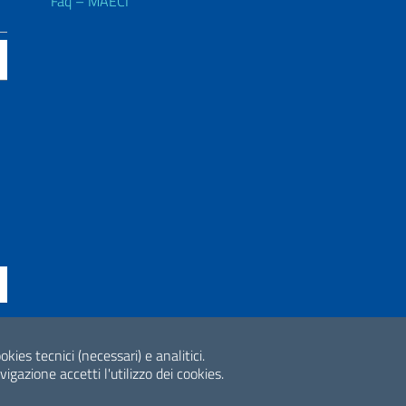
Faq – MAECI
okies tecnici (necessari) e analitici.
ne di accessibilità
2026 Copyright Min
gazione accetti l'utilizzo dei cookies.
Internazionale