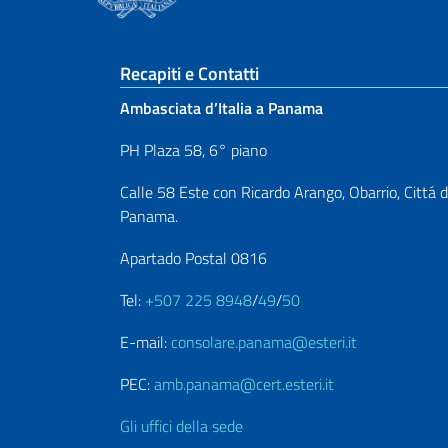
Sezione footer
Recapiti e Contatti
Ambasciata d’Italia a Panama
PH Plaza 58, 6° piano
Calle 58 Este con Ricardo Arango, Obarrio, Cittá d
Panama.
Apartado Postal 0816
Tel:
+507 225 8948
/
49
/
50
E-mail:
consolare.panama@esteri.it
PEC:
amb.panama@cert.esteri.it
Gli uffici della sede