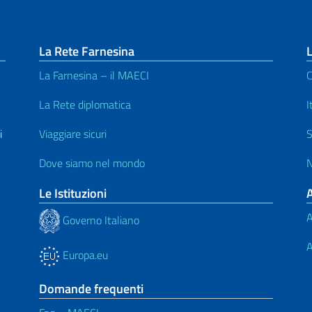
La Rete Farnesina
L
La Farnesina – il MAECI
C
La Rete diplomatica
I
i
Viaggiare sicuri
S
Dove siamo nel mondo
N
Le Istituzioni
A
Governo Italiano
A
Europa.eu
Domande frequenti