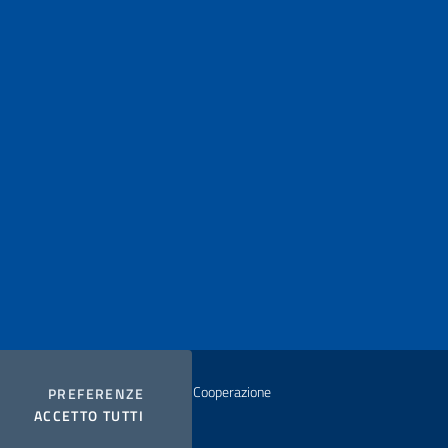
istero degli Affari Esteri e della Cooperazione
COOKIES
PREFERENZE
I COOKIES
ACCETTO TUTTI