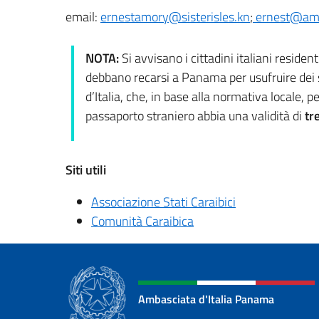
email:
ernestamory@sisterisles.kn
;
ernest@amo
NOTA:
Si avvisano i cittadini italiani resident
debbano recarsi a Panama per usufruire dei 
d’Italia, che, in base alla normativa locale,
passaporto straniero abbia una validità di
tre
Siti utili
Associazione Stati Caraibici
Comunità Caraibica
Ambasciata d'Italia Panama