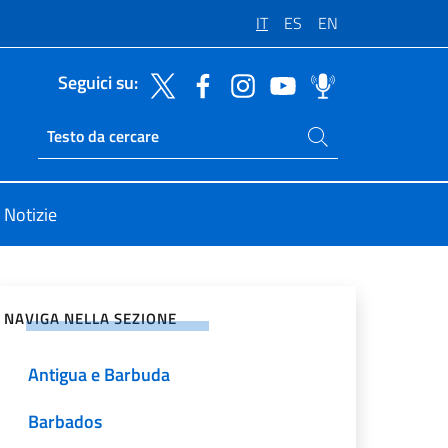
IT
ES
EN
Seguici su:
Cerca nel sito
Ricerca sito live
Notizie
vidi sui Social Network
NAVIGA NELLA SEZIONE
Antigua e Barbuda
Barbados