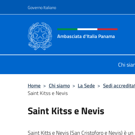
Salta al contenuto
Governo Italiano
Intestazione sito, social 
Ambasciata d'Italia Panama
Sito ufficiale Ambasciata d'Italia 
Chi si
Home
>
Chi siamo
>
La Sede
>
Sedi accredita
Saint Kitss e Nevis
Saint Kitss e Nevis
Saint Kitts e Nevis (San Cristoforo e Nevis) è