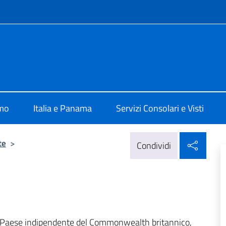
e menù
a Panama
amo
Italia e Panama
Servizi Consolari e Visti
Condi
te
>
Condividi
 un Paese indipendente del Commonwealth britannico,