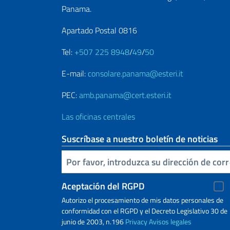
Panama.
Apartado Postal 0816
Tel:
+507 225 8948
/
49
/
50
E-mail:
consolare.panama@esteri.it
PEC:
amb.panama@cert.esteri.it
Las oficinas centrales
Suscríbase a nuestro boletín de noticias
Inserta tu correo electronico
Aceptación del RGPD
Autorizo ​​el procesamiento de mis datos personales de
conformidad con el RGPD y el Decreto Legislativo 30 de
junio de 2003, n.196
Privacy
Avisos legales