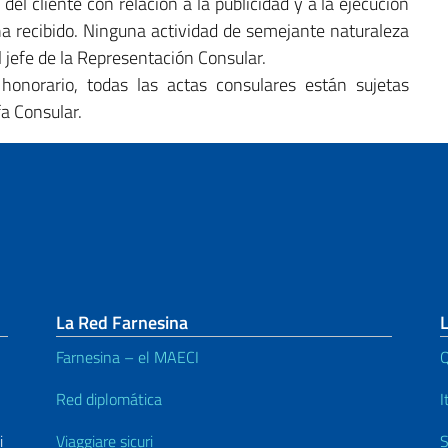
del cliente con relación a la publicidad y a la ejecución
ha recibido. Ninguna actividad de semejante naturaleza
 jefe de la Representación Consular.
honorario, todas las actas consulares están sujetas
fa Consular.
La Red Farnesina
Farnesina – el MAECI
Q
Red diplomática
I
i
Viaggiare sicuri
S