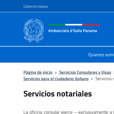
Saltar al contenido
Gobierno italiano
Encabezado del sitio web,
Ambasciata d'Italia Panama
Sito ufficiale Ambasciata d'Italia 
Quienes som
Página de inicio
>
Servicios Consulares y Visas
Servicios para el ciudadano italiano
>
Servicios 
Servicios notariales
La oficina consular ejerce – exclusivamente a 