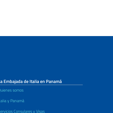
Vehículos de motor y permisos de
conducir.
Código de identificación fiscal
Albo Consolare e altri servizi
Informacion de citas
Derechos consulares
La Embajada de Italia en Panamá
uienes somos
talia y Panamá
ervicios Consulares y Visas