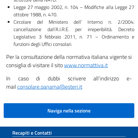
Legge 27 maggio 2002, n. 104 – Modifiche alla Legge 27
ottobre 1988, n. 470.
Circolare del Ministero dell’ Interno n. 2/2004:
cancellazione dall’A.I.R.E. per irreperibilità. Decreto
Legislativo 3 febbraio 2011, n. 71 – Ordinamento e
funzioni degli Uffici consolari.
Per la consultazione della normativa italiana vigente si
consiglia di visitare il sito
www.normattiva.it
In caso di dubbi scrivere all’indirizzo e-
mail
consolare.panama@esteri.it
Naviga nella sezione
Sezione footer
Recapiti e Contatti