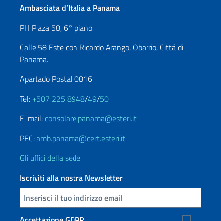
Ambasciata d’Italia a Panama
PH Plaza 58, 6° piano
Calle 58 Este con Ricardo Arango, Obarrio, Cittá di
Panama.
Apartado Postal 0816
Tel:
+507 225 8948
/
49
/
50
E-mail:
consolare.panama@esteri.it
PEC:
amb.panama@cert.esteri.it
Gli uffici della sede
Iscriviti alla nostra Newsletter
Inserisci la tua email
Accettazione GDPR