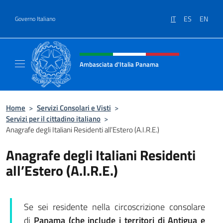
Salta al contenuto
IT
ES
EN
Governo Italiano
Intestazione sito, social e menù
Ambasciata d'Italia Panama
Sito ufficiale Ambasciata d'Italia a Panama
Home
>
Servizi Consolari e Visti
>
Servizi per il cittadino italiano
>
Anagrafe degli Italiani Residenti all’Estero (A.I.R.E.)
Anagrafe degli Italiani Residenti
all’Estero (A.I.R.E.)
Se sei residente nella circoscrizione consolare
di
Panama (che include i territori di Antigua e