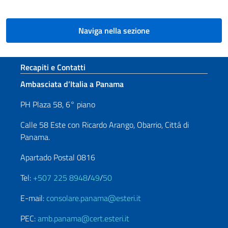
Naviga nella sezione
Sezione footer
Recapiti e Contatti
Ambasciata d’Italia a Panama
PH Plaza 58, 6° piano
Calle 58 Este con Ricardo Arango, Obarrio, Cittá di
Panama.
Apartado Postal 0816
Tel:
+507 225 8948
/
49
/
50
E-mail:
consolare.panama@esteri.it
PEC:
amb.panama@cert.esteri.it