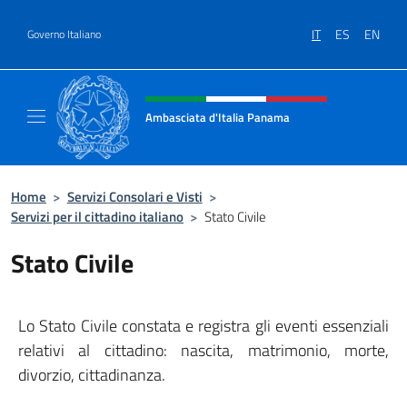
Salta al contenuto
IT
ES
EN
Governo Italiano
Intestazione sito, social e menù
Ambasciata d'Italia Panama
Sito ufficiale Ambasciata d'Italia a Panama
Home
>
Servizi Consolari e Visti
>
Servizi per il cittadino italiano
>
Stato Civile
Stato Civile
Lo Stato Civile constata e registra gli eventi essenziali
relativi al cittadino: nascita, matrimonio, morte,
divorzio, cittadinanza.