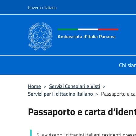
Salta al contenuto
Governo Italiano
Intestazione sito, social 
Ambasciata d'Italia Panama
Sito ufficiale Ambasciata d'Italia 
Chi si
Home
>
Servizi Consolari e Visti
>
Servizi per il cittadino italiano
>
Passaporto e car
Passaporto e carta d’ident
Si avvisano i cittadini italiani residenti presso