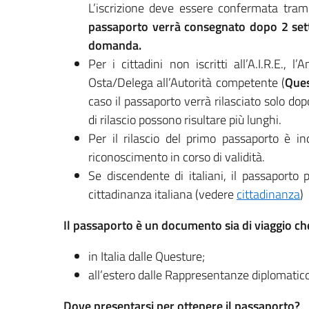
L’iscrizione deve essere confermata trami
passaporto verrà consegnato dopo 2 sett
domanda.
Per i cittadini non iscritti all’A.I.R.E.,
Osta/Delega all’Autorità competente (
Ques
caso il passaporto verrà rilasciato solo dop
di rilascio possono risultare più lunghi.
Per il rilascio del primo passaporto è i
riconoscimento in corso di validità.
Se discendente di italiani, il passaporto 
cittadinanza italiana (vedere
cittadinanza
)
Il passaporto è un documento sia di viaggio che
in Italia dalle Questure;
all’estero dalle Rappresentanze diplomatic
Dove presentarsi per ottenere il passaporto?