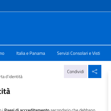
e menù
a Panama
amo
Italia e Panama
Servizi Consolari e Visti
Condi
Condividi
ta d’identità
ità
 i
Paesi di accreditamento
secondario che debbano