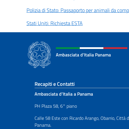
Polizia di Stato: Passaporto per animali da com
Stati Uniti: Richiesta ESTA
Ambasciata d'Italia Panama
Sezione footer
Recapiti e Contatti
Ambasciata d’Italia a Panama
PH Plaza 58, 6° piano
Calle 58 Este con Ricardo Arango, Obarrio, Cittá d
Panama.