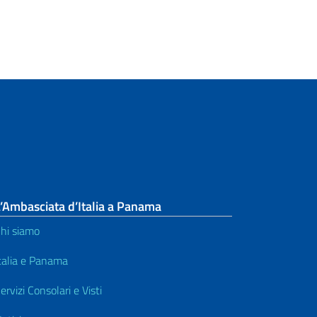
’Ambasciata d’Italia a Panama
hi siamo
talia e Panama
ervizi Consolari e Visti