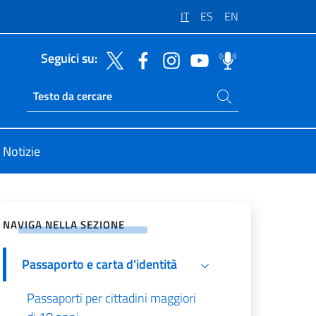
IT
ES
EN
Seguici su:
Cerca nel sito
Ricerca sito live
Notizie
vidi sui Social Network
NAVIGA NELLA SEZIONE
Passaporto e carta d'identità
Passaporti per cittadini maggiori