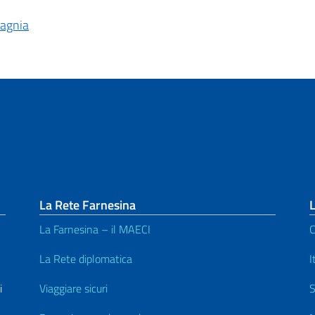
pagnia
La Rete Farnesina
L
La Farnesina – il MAECI
C
La Rete diplomatica
I
i
Viaggiare sicuri
S